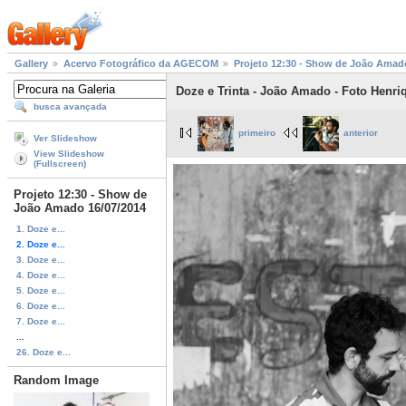
Gallery
Acervo Fotográfico da AGECOM
Projeto 12:30 - Show de João Amad
Doze e Trinta - João Amado - Foto Henri
busca avançada
primeiro
anterior
Ver Slideshow
View Slideshow
(Fullscreen)
Projeto 12:30 - Show de
João Amado 16/07/2014
1. Doze e...
2. Doze e...
3. Doze e...
4. Doze e...
5. Doze e...
6. Doze e...
7. Doze e...
...
26. Doze e...
Random Image