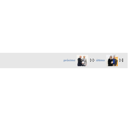
próximo
último