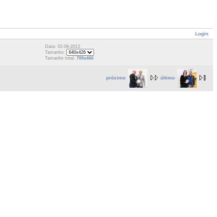
Login
Data: 02-09-2013
Tamanho:
Tamanho total:
700x466
próximo
último