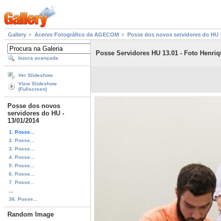
Gallery
Acervo Fotográfico da AGECOM
Posse dos novos servidores do HU -
Posse Servidores HU 13.01 - Foto Henriq
busca avançada
Ver Slideshow
View Slideshow
(Fullscreen)
Posse dos novos
servidores do HU -
13/01/2014
1. Posse...
2. Posse...
3. Posse...
4. Posse...
5. Posse...
6. Posse...
7. Posse...
...
36. Posse...
Random Image