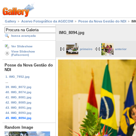
Gallery
Acervo Fotográfico da AGECOM
Posse da Nova Gestão do NDI
IM
IMG_8094.jpg
busca avançada
Ver Slideshow
primeiro
anterior
View Slideshow
(Fullscreen)
Posse da Nova Gestão do
NDI
1. IMG_7952.jpg
...
39. IMG_8072.jpg
40. IMG_8074.jpg
41. IMG_8081.jpg
42. IMG_8085.jpg
43. IMG_8091.jpg
44. IMG_8093.jpg
45. IMG_8094.jpg
Random Image