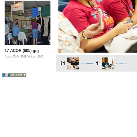
17 ACOR (605).jpg
Data: 05-04-2011
Visitas: 1093
primeiro
anterior