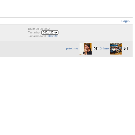
Login
Data: 05-05-2002
Tamanho:
Tamanho total:
900x598
próximo
último