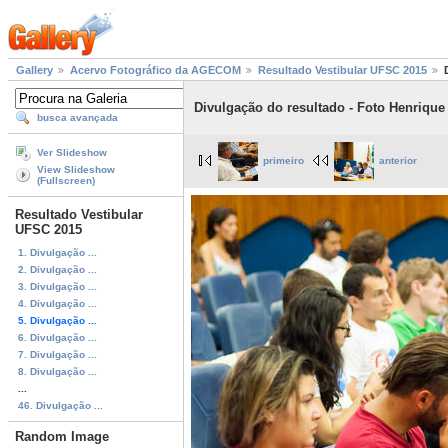
Gallery
Acervo Fotográfico da AGECOM
Resultado Vestibular UFSC 2015
Divulgação do resultado - Foto Henrique
busca avançada
Ver Slideshow
primeiro
anterior
View Slideshow
(Fullscreen)
Resultado Vestibular
UFSC 2015
1. Divulgação ...
2. Divulgação ...
3. Divulgação ...
4. Divulgação ...
5. Divulgação ...
6. Divulgação ...
7. Divulgação ...
8. Divulgação ...
...
46. Divulgação ...
Random Image