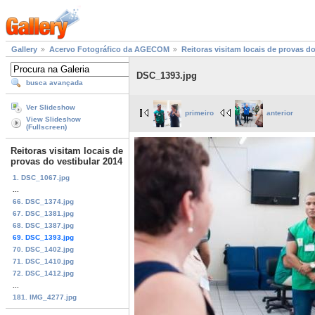
Gallery
Acervo Fotográfico da AGECOM
Reitoras visitam locais de provas do
DSC_1393.jpg
busca avançada
Ver Slideshow
primeiro
anterior
View Slideshow
(Fullscreen)
Reitoras visitam locais de
provas do vestibular 2014
1. DSC_1067.jpg
...
66. DSC_1374.jpg
67. DSC_1381.jpg
68. DSC_1387.jpg
69. DSC_1393.jpg
70. DSC_1402.jpg
71. DSC_1410.jpg
72. DSC_1412.jpg
...
181. IMG_4277.jpg