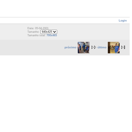
Login
Data: 05-04-2001
Tamanho:
Tamanho total:
700x465
próximo
último