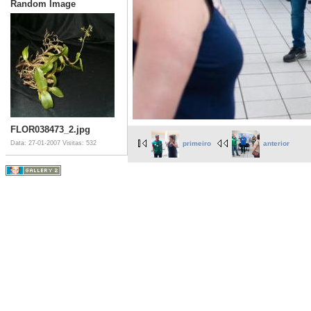
Random Image
FLOR038473_2.jpg
Data: 27-01-2007
Visitas: 532
primeiro
anterior