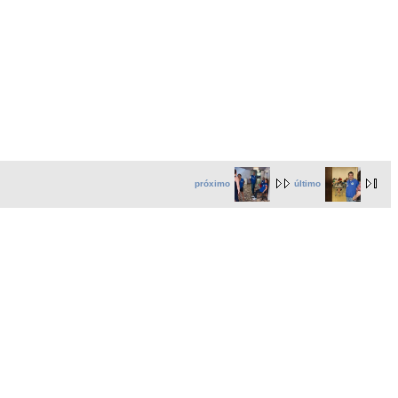
próximo
último