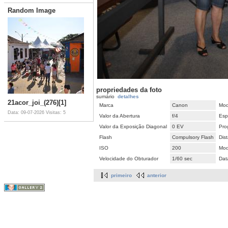
Random Image
propriedades da foto
sumário
detalhes
21acor_joi_(276)[1]
Marca
Canon
Mod
Data: 09-07-2026
Visitas: 5
Valor da Abertura
f/4
Esp
Valor da Exposição Diagonal
0 EV
Pro
Flash
Compulsory Flash
Dis
ISO
200
Mod
Velocidade do Obturador
1/60 sec
Dat
primeiro
anterior