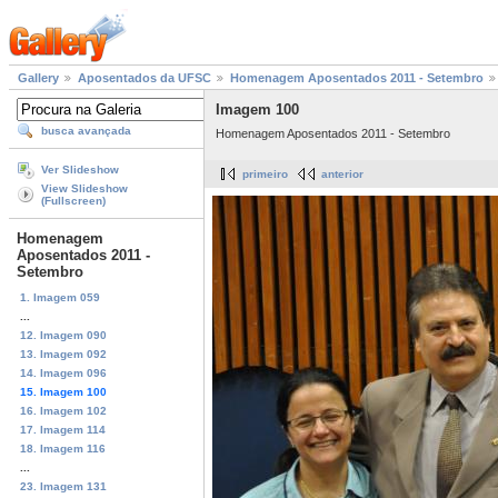
Gallery
Aposentados da UFSC
Homenagem Aposentados 2011 - Setembro
Imagem 100
busca avançada
Homenagem Aposentados 2011 - Setembro
Ver Slideshow
primeiro
anterior
View Slideshow
(Fullscreen)
Homenagem
Aposentados 2011 -
Setembro
1. Imagem 059
...
12. Imagem 090
13. Imagem 092
14. Imagem 096
15. Imagem 100
16. Imagem 102
17. Imagem 114
18. Imagem 116
...
23. Imagem 131