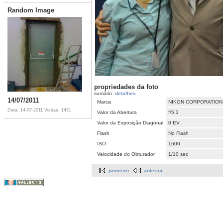
Random Image
propriedades da foto
sumário
detalhes
14/07/2011
Marca
NIKON CORPORATION
Data: 14-07-2011
Visitas: 1431
Valor da Abertura
f/5,3
Valor da Exposição Diagonal
0 EV
Flash
No Flash
ISO
1600
Velocidade do Obturador
1/10 sec
primeiro
anterior