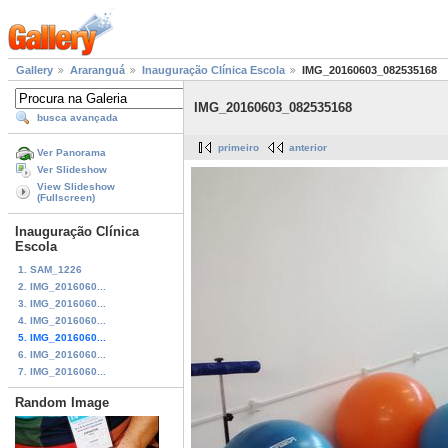
Gallery
Araranguá
Inauguração Clínica Escola
IMG_20160603_082535168
IMG_20160603_082535168
busca avançada
primeiro
anterior
Ver Panorama
Ver Slideshow
View Slideshow
(Fullscreen)
Inauguração Clínica
Escola
1. SAM_1226
2. IMG_2016060...
3. IMG_2016060...
4. IMG_2016060...
5. IMG_2016060...
6. IMG_2016060...
7. IMG_2016060...
Random Image