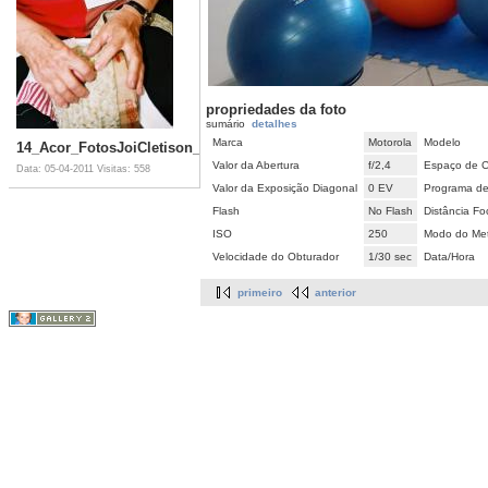
propriedades da foto
sumário
detalhes
Marca
Motorola
Modelo
14_Acor_FotosJoiCletison_092007_05_18_017_JPG_jpg.jpg
Valor da Abertura
f/2,4
Espaço de C
Data: 05-04-2011
Visitas: 558
Valor da Exposição Diagonal
0 EV
Programa de
Flash
No Flash
Distância Fo
ISO
250
Modo do Met
Velocidade do Obturador
1/30 sec
Data/Hora
primeiro
anterior