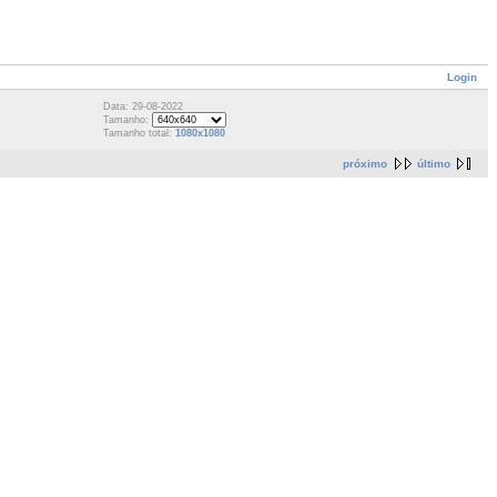
Login
Data: 29-08-2022
Tamanho:
Tamanho total:
1080x1080
próximo
último