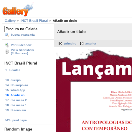
Gallery
INCT Brasil Plural
Añadir un título
Añadir un título
busca avançada
primeiro
anterior
Ver Slideshow
View Slideshow
(Fullscreen)
INCT Brasil Plural
1. cidades...
...
13. cuerpo
14. Do sorpo ao...
15. WhatsApp...
16. Añadir un...
17. rba mesa 2
18. rba mesa 1
19. Diseño sin ...
...
526. print capa ...
Random Image