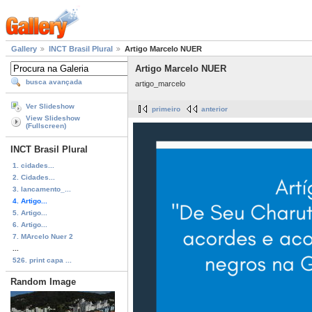
Gallery
INCT Brasil Plural
Artigo Marcelo NUER
Artigo Marcelo NUER
busca avançada
artigo_marcelo
Ver Slideshow
primeiro
anterior
View Slideshow
(Fullscreen)
INCT Brasil Plural
1. cidades...
2. Cidades...
3. lancamento_...
4. Artigo...
5. Artigo...
6. Artigo...
7. MArcelo Nuer 2
...
526. print capa ...
Random Image