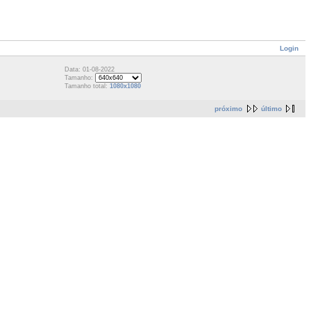
Login
Data: 01-08-2022
Tamanho:
Tamanho total:
1080x1080
próximo
último