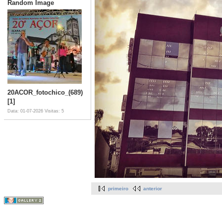
Random Image
20ACOR_fotochico_(689)
[1]
Data: 01-07-2026
Visitas: 5
primeiro
anterior