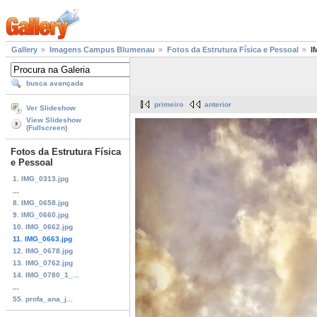
Gallery
Imagens Campus Blumenau
Fotos da Estrutura Física e Pessoal
I
busca avançada
primeiro
anterior
Ver Slideshow
View Slideshow
(Fullscreen)
Fotos da Estrutura Física
e Pessoal
1. IMG_0313.jpg
...
8. IMG_0658.jpg
9. IMG_0660.jpg
10. IMG_0662.jpg
11. IMG_0663.jpg
12. IMG_0678.jpg
13. IMG_0762.jpg
14. IMG_0780_1_...
...
55. profa_ana_j...