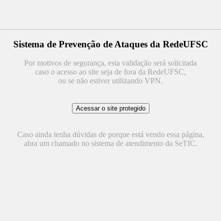
Sistema de Prevenção de Ataques da RedeUFSC
Por motivos de segurança, esta validação será solicitada
caso o acesso ao site seja de fora da RedeUFSC,
ou se não estiver utilizando VPN.
Caso ainda tenha dúvidas de porque está vendo essa página,
abra um chamado no sistema de atendimento da SeTIC.