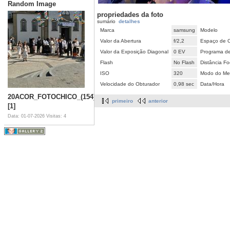
Random Image
propriedades da foto
sumário
detalhes
Marca
samsung
Modelo
Valor da Abertura
f/2,2
Espaço de 
Valor da Exposição Diagonal
0 EV
Programa d
Flash
No Flash
Distância Fo
ISO
320
Modo do Met
Velocidade do Obturador
0,98 sec
Data/Hora
20ACOR_FOTOCHICO_(154)
primeiro
anterior
[1]
Data: 01-07-2026
Visitas: 4