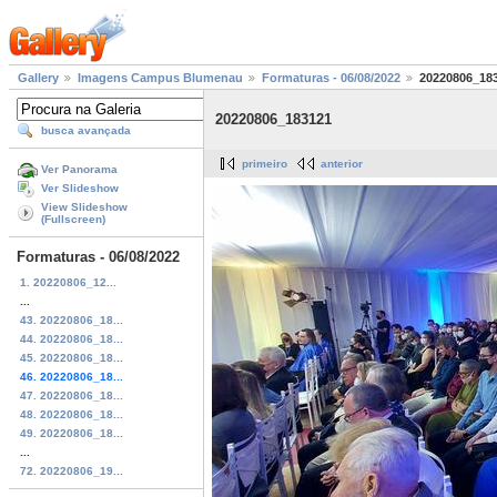
Gallery
Imagens Campus Blumenau
Formaturas - 06/08/2022
20220806_18
20220806_183121
busca avançada
primeiro
anterior
Ver Panorama
Ver Slideshow
View Slideshow
(Fullscreen)
Formaturas - 06/08/2022
1. 20220806_12...
...
43. 20220806_18...
44. 20220806_18...
45. 20220806_18...
46. 20220806_18...
47. 20220806_18...
48. 20220806_18...
49. 20220806_18...
...
72. 20220806_19...