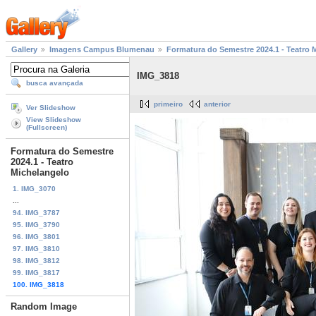
Gallery
Imagens Campus Blumenau
Formatura do Semestre 2024.1 - Teatro 
IMG_3818
busca avançada
primeiro
anterior
Ver Slideshow
View Slideshow
(Fullscreen)
Formatura do Semestre
2024.1 - Teatro
Michelangelo
1. IMG_3070
...
94. IMG_3787
95. IMG_3790
96. IMG_3801
97. IMG_3810
98. IMG_3812
99. IMG_3817
100. IMG_3818
Random Image