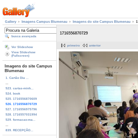
Gallery
Imagens Campus Blumenau
Imagens do site Campus Blumenau
1
1716556870729
busca avançada
primeiro
anterior
Ver Slideshow
View Slideshow
(Fullscreen)
Imagens do site Campus
Blumenau
1. Cartão Dia ...
...
523. cartas-minh...
524. book
525. 1716556870609
526. 1716556870729
527. 1716556975796
528. 1716557031994
529. formacao-ma...
...
839. RECEPÇÃO...