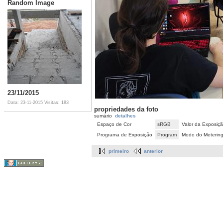
Random Image
23/11/2015
Data: 23-11-2015
Visitas: 183
propriedades da foto
sumário
detalhes
Espaço de Cor
sRGB
Valor da Exposiç
Programa de Exposição
Program
Modo do Meterin
primeiro
anterior