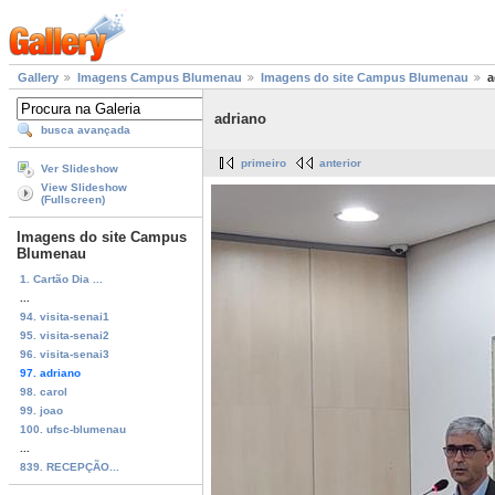
Gallery
Imagens Campus Blumenau
Imagens do site Campus Blumenau
a
adriano
busca avançada
primeiro
anterior
Ver Slideshow
View Slideshow
(Fullscreen)
Imagens do site Campus
Blumenau
1. Cartão Dia ...
...
94. visita-senai1
95. visita-senai2
96. visita-senai3
97. adriano
98. carol
99. joao
100. ufsc-blumenau
...
839. RECEPÇÃO...