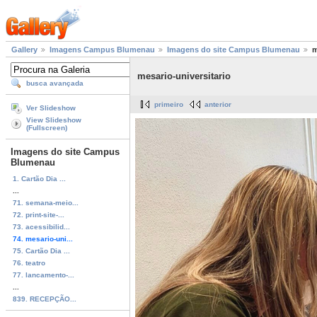
Gallery
Imagens Campus Blumenau
Imagens do site Campus Blumenau
m
mesario-universitario
busca avançada
primeiro
anterior
Ver Slideshow
View Slideshow
(Fullscreen)
Imagens do site Campus
Blumenau
1. Cartão Dia ...
...
71. semana-meio...
72. print-site-...
73. acessibilid...
74. mesario-uni...
75. Cartão Dia ...
76. teatro
77. lancamento-...
...
839. RECEPÇÃO...