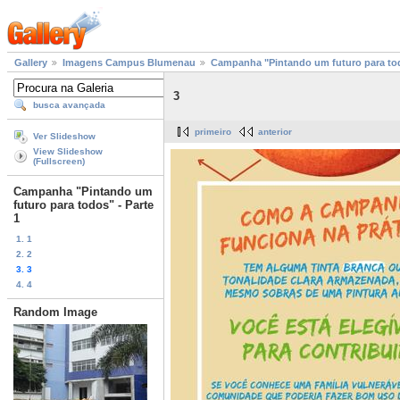
Gallery
Imagens Campus Blumenau
Campanha "Pintando um futuro para tod
3
busca avançada
primeiro
anterior
Ver Slideshow
View Slideshow
(Fullscreen)
Campanha "Pintando um
futuro para todos" - Parte
1
1. 1
2. 2
3. 3
4. 4
Random Image