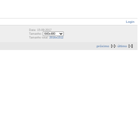
Login
Data: 15-09-2017
Tamanho:
Tamanho total:
2016x1512
próximo
último