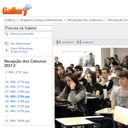
Gallery
Imagens Campus Blumenau
Recepção dos Calouros
Recepção do
busca avançada
primeiro
anterior
Ver Slideshow
View Slideshow
(Fullscreen)
Recepção dos Calouros
2017-2
1. IMG_2707.jpg
...
25. IMG_2775.jpg
26. IMG_2777.jpg
27. IMG_2780.jpg
28. IMG_2784.jpg
29. IMG_2788.jpg
30. IMG_2793.jpg
31. IMG_2795.jpg
...
47. IMG_2859.jpg