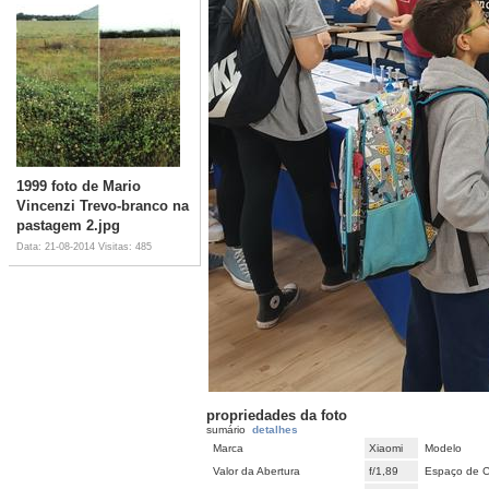
1999 foto de Mario
Vincenzi Trevo-branco na
pastagem 2.jpg
Data: 21-08-2014
Visitas: 485
propriedades da foto
sumário
detalhes
Marca
Xiaomi
Modelo
Valor da Abertura
f/1,89
Espaço de C