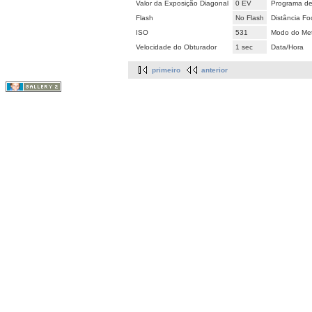
Valor da Exposição Diagonal
0 EV
Programa de
Flash
No Flash
Distância Fo
ISO
531
Modo do Met
Velocidade do Obturador
1 sec
Data/Hora
primeiro
anterior