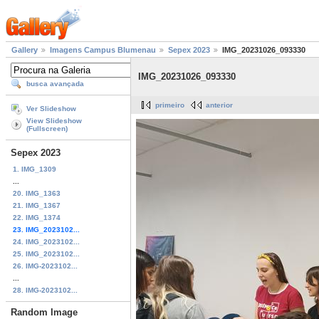
Gallery
Imagens Campus Blumenau
Sepex 2023
IMG_20231026_093330
IMG_20231026_093330
busca avançada
primeiro
anterior
Ver Slideshow
View Slideshow
(Fullscreen)
Sepex 2023
1. IMG_1309
...
20. IMG_1363
21. IMG_1367
22. IMG_1374
23. IMG_2023102...
24. IMG_2023102...
25. IMG_2023102...
26. IMG-2023102...
...
28. IMG-2023102...
Random Image