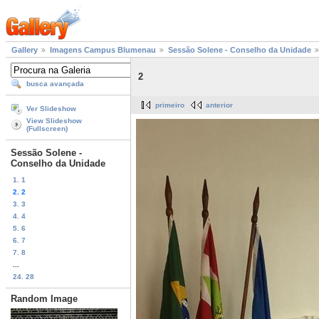
Gallery
Imagens Campus Blumenau
Sessão Solene - Conselho da Unidade
2
busca avançada
primeiro
anterior
Ver Slideshow
View Slideshow
(Fullscreen)
Sessão Solene -
Conselho da Unidade
1. 1
2. 2
3. 3
4. 4
5. 6
6. 7
7. 8
...
24. 28
Random Image