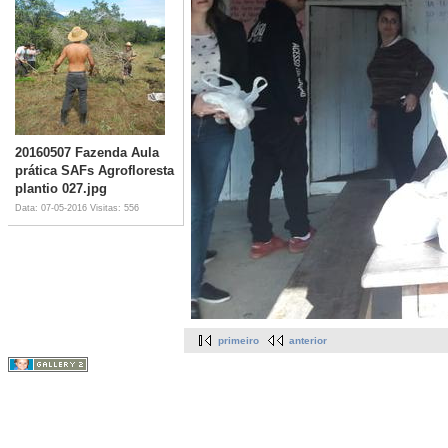
20160507 Fazenda Aula
prática SAFs Agrofloresta
plantio 027.jpg
Data: 07-05-2016
Visitas: 556
primeiro
anterior