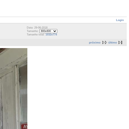
Login
Data: 29-06-2018
Tamanho:
Tamanho total:
1032x774
próximo
último