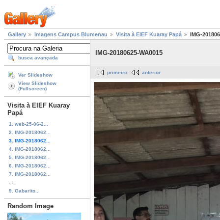
Gallery
Imagens Campus Blumenau
Visita à EIEF Kuaray Papá
IMG-20180
IMG-20180625-WA0015
busca avançada
primeiro
anterior
Ver Slideshow
View Slideshow
(Fullscreen)
Visita à EIEF Kuaray
Papá
1. web-25-06-2...
2. IMG-2018062...
3. IMG-2018062...
4. IMG-2018062...
5. IMG-2018062...
6. IMG-2018062...
7. IMG-2018062...
...
9. Gabarito...
Random Image