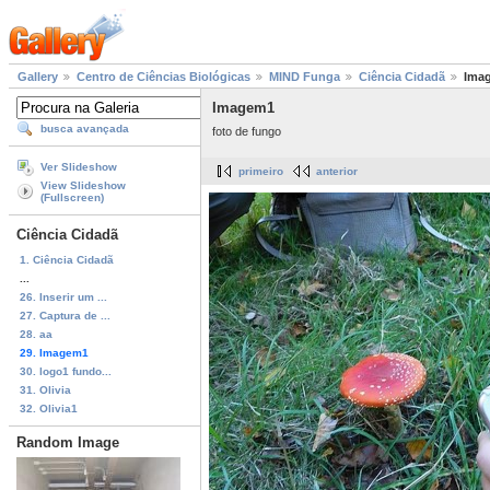
Gallery
Centro de Ciências Biológicas
MIND Funga
Ciência Cidadã
Ima
Imagem1
busca avançada
foto de fungo
Ver Slideshow
primeiro
anterior
View Slideshow
(Fullscreen)
Ciência Cidadã
1. Ciência Cidadã
...
26. Inserir um ...
27. Captura de ...
28. aa
29. Imagem1
30. logo1 fundo...
31. Olivia
32. Olivia1
Random Image