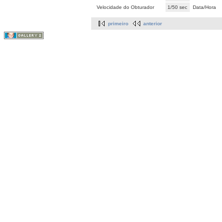
Velocidade do Obturador
1/50 sec
Data/Hora
primeiro
anterior