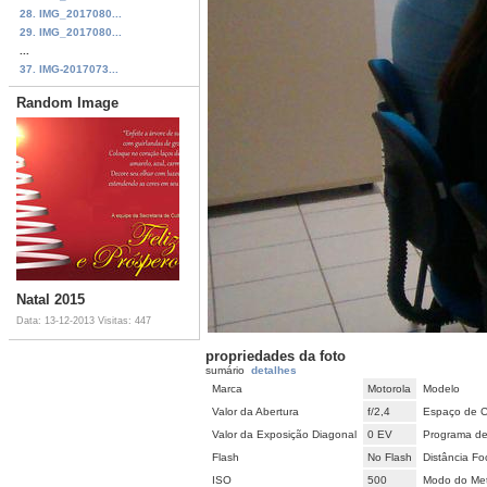
28. IMG_2017080...
29. IMG_2017080...
...
37. IMG-2017073...
Random Image
Natal 2015
Data: 13-12-2013
Visitas: 447
propriedades da foto
sumário
detalhes
Marca
Motorola
Modelo
Valor da Abertura
f/2,4
Espaço de C
Valor da Exposição Diagonal
0 EV
Programa de
Flash
No Flash
Distância Fo
ISO
500
Modo do Met