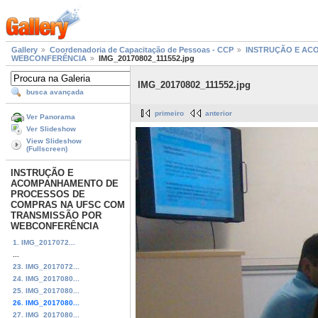
Gallery
Coordenadoria de Capacitação de Pessoas - CCP
INSTRUÇÃO E AC
WEBCONFERÊNCIA
IMG_20170802_111552.jpg
IMG_20170802_111552.jpg
busca avançada
primeiro
anterior
Ver Panorama
Ver Slideshow
View Slideshow
(Fullscreen)
INSTRUÇÃO E
ACOMPANHAMENTO DE
PROCESSOS DE
COMPRAS NA UFSC COM
TRANSMISSÃO POR
WEBCONFERÊNCIA
1. IMG_2017072...
...
23. IMG_2017072...
24. IMG_2017080...
25. IMG_2017080...
26. IMG_2017080...
27. IMG_2017080...