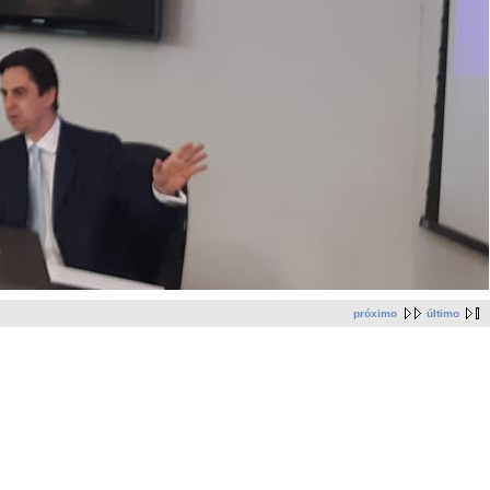
próximo
último