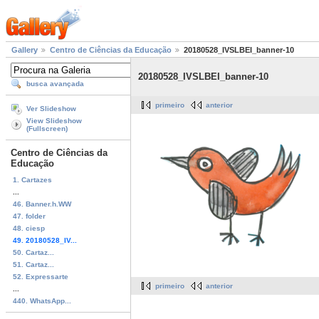
Gallery
Centro de Ciências da Educação
20180528_IVSLBEI_banner-10
20180528_IVSLBEI_banner-10
busca avançada
primeiro
anterior
Ver Slideshow
View Slideshow
(Fullscreen)
Centro de Ciências da
Educação
1. Cartazes
...
46. Banner.h.WW
47. folder
48. ciesp
49. 20180528_IV...
50. Cartaz...
51. Cartaz...
52. Expressarte
primeiro
anterior
...
440. WhatsApp...