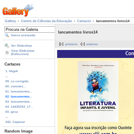
Gallery
Centro de Ciências da Educação
Cartazes
lancamentos livros14
lancamentos livros14
busca avançada
primeiro
anterior
Ver Slideshow
View Slideshow
(Fullscreen)
Cartazes
1. hhguh
...
59. ca corrigido
60. convites...
61. lancamentos...
62. lancamentos...
63. lancamentos...
64. 14435253_17...
65. geca
...
342. Capturar
Random Image