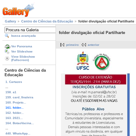
Gallery
Centro de Ciências da Educação
folder divulgação oficial Partilharte
folder divulgação oficial Partilharte
busca avançada
primeiro
anterior
Ver Panorama
Ver Slideshow
View Slideshow
(Fullscreen)
Centro de Ciências da
Educação
1. Cartazes
...
158. a1
159. card_finaleira
160. Projeto...
161. folder...
162. folder...
163. 2021...
164. BotaoVacina...
...
440. WhatsApp...