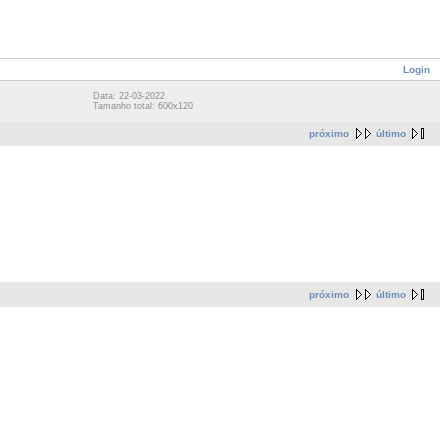
Login
Data: 22-03-2022
Tamanho total: 600x120
próximo
último
próximo
último