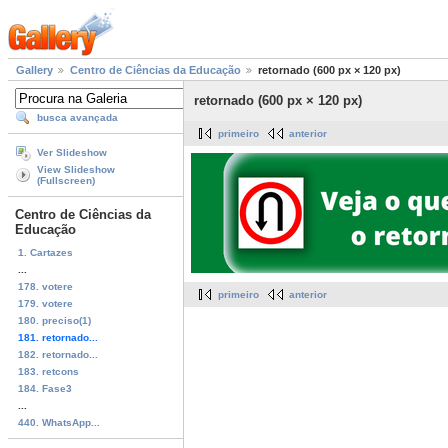
Gallery
Centro de Ciências da Educação
retornado (600 px × 120 px)
retornado (600 px × 120 px)
busca avançada
primeiro
anterior
Ver Slideshow
View Slideshow
(Fullscreen)
Centro de Ciências da
Educação
1. Cartazes
...
178. votere
primeiro
anterior
179. votere
180. preciso(1)
181. retornado...
182. retornado...
183. retcons
184. Fase3
...
440. WhatsApp...