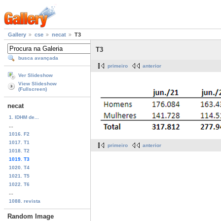
Gallery
cse
necat
T3
T3
busca avançada
primeiro
anterior
Ver Slideshow
View Slideshow
(Fullscreen)
necat
1. IDHM de...
...
1016. F2
1017. T1
primeiro
anterior
1018. T2
1019. T3
1020. T4
1021. T5
1022. T6
...
1088. revista
Random Image