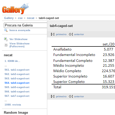
Gallery
cse
necat
tab4-caged-set
tab4-caged-set
busca avançada
primeiro
anterior
Ver Slideshow
View Slideshow
(Fullscreen)
necat
1. IDHM de...
...
561. tab1-caged-set
562. tab2-caged-set
563. tab3-caged-set
564. tab4-caged-set
565. tab5-caged-set
566. tab6-caged-set
567. tab7-caged-set
primeiro
anterior
...
1088. revista
Random Image