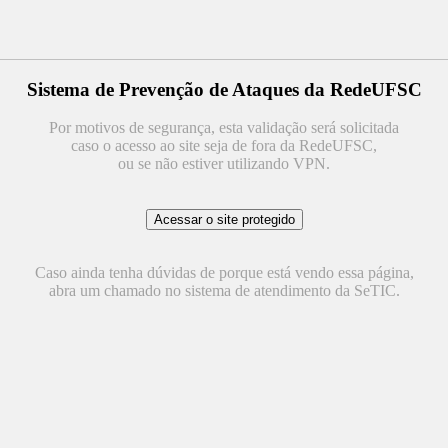
Sistema de Prevenção de Ataques da RedeUFSC
Por motivos de segurança, esta validação será solicitada
caso o acesso ao site seja de fora da RedeUFSC,
ou se não estiver utilizando VPN.
Caso ainda tenha dúvidas de porque está vendo essa página,
abra um chamado no sistema de atendimento da SeTIC.