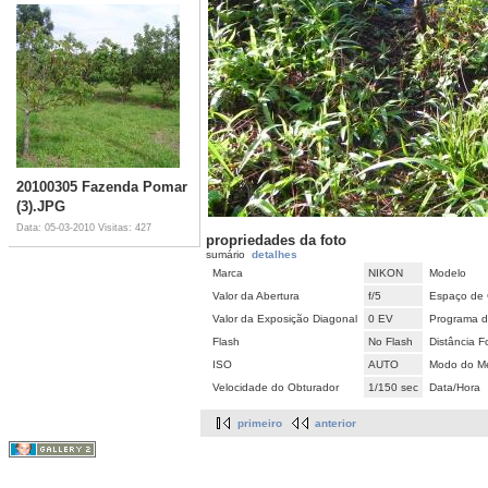
20100305 Fazenda Pomar
(3).JPG
Data: 05-03-2010
Visitas: 427
propriedades da foto
sumário
detalhes
Marca
NIKON
Modelo
Valor da Abertura
f/5
Espaço de 
Valor da Exposição Diagonal
0 EV
Programa d
Flash
No Flash
Distância F
ISO
AUTO
Modo do Me
Velocidade do Obturador
1/150 sec
Data/Hora
primeiro
anterior