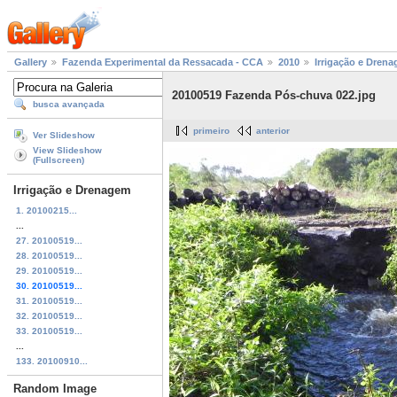
Gallery
Fazenda Experimental da Ressacada - CCA
2010
Irrigação e Dren
20100519 Fazenda Pós-chuva 022.jpg
busca avançada
primeiro
anterior
Ver Slideshow
View Slideshow
(Fullscreen)
Irrigação e Drenagem
1. 20100215...
...
27. 20100519...
28. 20100519...
29. 20100519...
30. 20100519...
31. 20100519...
32. 20100519...
33. 20100519...
...
133. 20100910...
Random Image