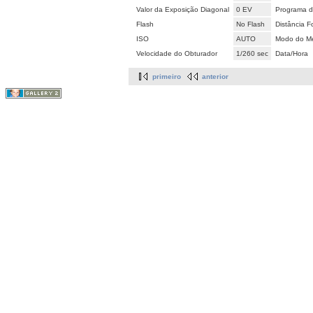
Valor da Exposição Diagonal
0 EV
Programa d
Flash
No Flash
Distância F
ISO
AUTO
Modo do Me
Velocidade do Obturador
1/260 sec
Data/Hora
primeiro
anterior