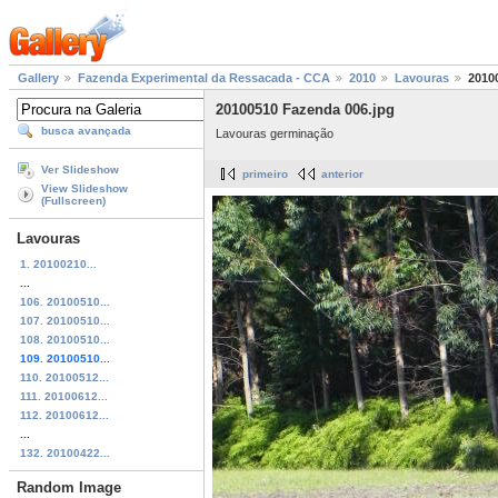
Gallery
Fazenda Experimental da Ressacada - CCA
2010
Lavouras
2010
20100510 Fazenda 006.jpg
busca avançada
Lavouras germinação
Ver Slideshow
primeiro
anterior
View Slideshow
(Fullscreen)
Lavouras
1. 20100210...
...
106. 20100510...
107. 20100510...
108. 20100510...
109. 20100510...
110. 20100512...
111. 20100612...
112. 20100612...
...
132. 20100422...
Random Image