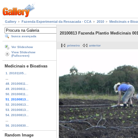
Gallery
Fazenda Experimental da Ressacada - CCA
2010
Medicinais e Bioa
20100813 Fazenda Plantio Medicinais 001
busca avançada
primeiro
anterior
Ver Slideshow
View Slideshow
(Fullscreen)
Medicinais e Bioativas
1. 20101105...
...
48. 20100811...
49. 20100811...
50. 20100811...
51. 20100813...
52. 20100813...
53. 20100813...
54. 20100813...
...
56. 20100830...
Random Image