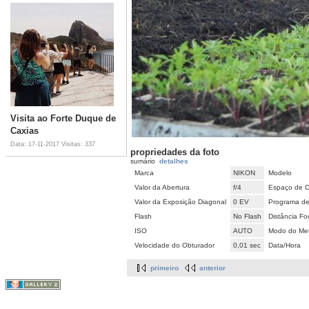
Visita ao Forte Duque de
Caxias
Data: 17-11-2017
Visitas: 337
propriedades da foto
sumário
detalhes
Marca
NIKON
Modelo
Valor da Abertura
f/4
Espaço de C
Valor da Exposição Diagonal
0 EV
Programa de
Flash
No Flash
Distância Fo
ISO
AUTO
Modo do Met
Velocidade do Obturador
0,01 sec
Data/Hora
primeiro
anterior