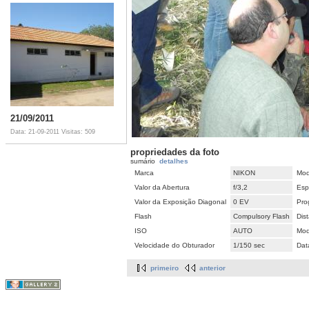
21/09/2011
Data: 21-09-2011
Visitas: 509
propriedades da foto
sumário
detalhes
Marca
NIKON
Mod
Valor da Abertura
f/3,2
Esp
Valor da Exposição Diagonal
0 EV
Pro
Flash
Compulsory Flash
Dis
ISO
AUTO
Mod
Velocidade do Obturador
1/150 sec
Dat
primeiro
anterior