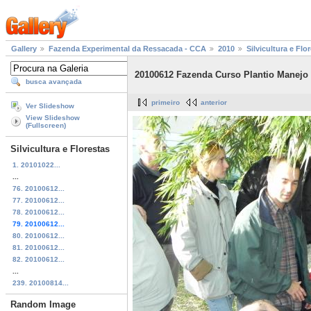
Gallery
Fazenda Experimental da Ressacada - CCA
2010
Silvicultura e Flo
20100612 Fazenda Curso Plantio Manejo
busca avançada
primeiro
anterior
Ver Slideshow
View Slideshow
(Fullscreen)
Silvicultura e Florestas
1. 20101022...
...
76. 20100612...
77. 20100612...
78. 20100612...
79. 20100612...
80. 20100612...
81. 20100612...
82. 20100612...
...
239. 20100814...
Random Image