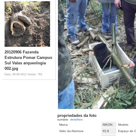
20120906 Fazenda
Estrutura Pomar Campus
Sul Valas arqueologia
002.jpg
Data: 06-09-2012
Visitas: 763
propriedades da foto
sumário
detalhes
Marca
NIKON
Modelo
Valor da Abertura
f/2,8
Espaço de C