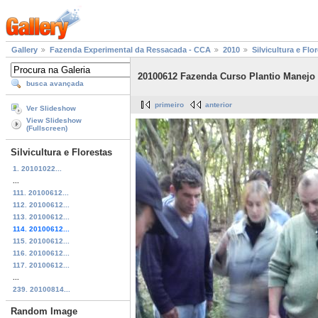
Gallery
Fazenda Experimental da Ressacada - CCA
2010
Silvicultura e Flo
20100612 Fazenda Curso Plantio Manejo
busca avançada
primeiro
anterior
Ver Slideshow
View Slideshow
(Fullscreen)
Silvicultura e Florestas
1. 20101022...
...
111. 20100612...
112. 20100612...
113. 20100612...
114. 20100612...
115. 20100612...
116. 20100612...
117. 20100612...
...
239. 20100814...
Random Image