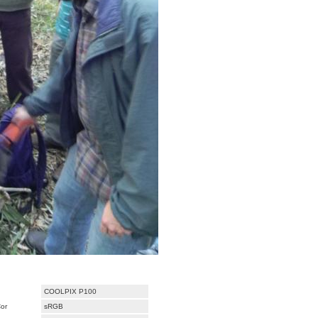
COOLPIX P100
or
sRGB