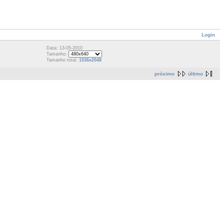
Login
Data: 13-05-2010
Tamanho:
Tamanho total:
1536x2048
próximo
último