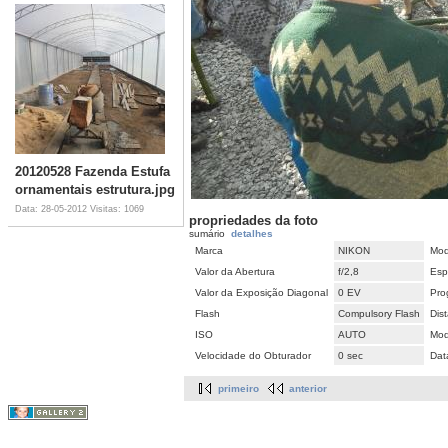
20120528 Fazenda Estufa
ornamentais estrutura.jpg
Data: 28-05-2012
Visitas: 1069
propriedades da foto
sumário
detalhes
Marca
NIKON
Mod
Valor da Abertura
f/2,8
Esp
Valor da Exposição Diagonal
0 EV
Pro
Flash
Compulsory Flash
Dis
ISO
AUTO
Mod
Velocidade do Obturador
0 sec
Dat
primeiro
anterior