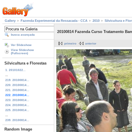
Gallery
Fazenda Experimental da Ressacada - CCA
2010
Silvicultura e Flo
20100814 Fazenda Curso Tratamento Ba
busca avançada
primeiro
anterior
Ver Slideshow
View Slideshow
(Fullscreen)
Silvicultura e Florestas
1. 20101022...
...
219. 20100814...
220. 20100814...
221. 20100814...
222. 20100814...
223. 20100814...
224. 20100814...
225. 20100814...
...
239. 20100814...
Random Image