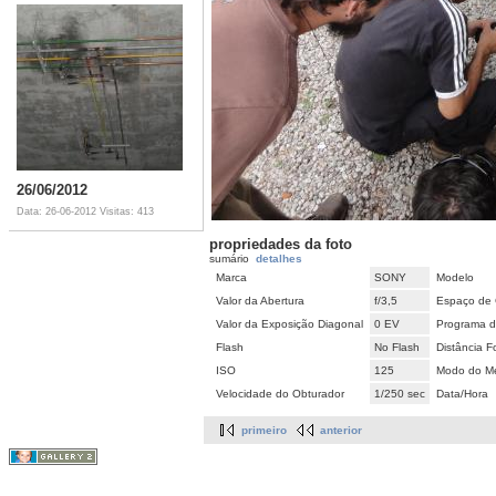
26/06/2012
Data: 26-06-2012
Visitas: 413
propriedades da foto
sumário
detalhes
Marca
SONY
Modelo
Valor da Abertura
f/3,5
Espaço de 
Valor da Exposição Diagonal
0 EV
Programa d
Flash
No Flash
Distância F
ISO
125
Modo do Me
Velocidade do Obturador
1/250 sec
Data/Hora
primeiro
anterior