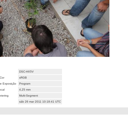
DSC-HX5V
Cor
sRGB
e Exposição
Program
ocal
4,25 mm
tering
Multi-Segment
sáb 26 mar 2011 10:18:41 UTC