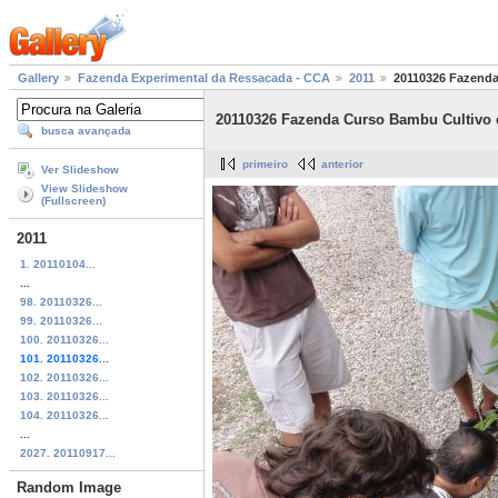
Gallery
Fazenda Experimental da Ressacada - CCA
2011
20110326 Fazenda
20110326 Fazenda Curso Bambu Cultivo 
busca avançada
primeiro
anterior
Ver Slideshow
View Slideshow
(Fullscreen)
2011
1. 20110104...
...
98. 20110326...
99. 20110326...
100. 20110326...
101. 20110326...
102. 20110326...
103. 20110326...
104. 20110326...
...
2027. 20110917...
Random Image