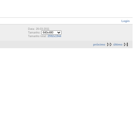
Login
Data: 26-03-2011
Tamanho:
Tamanho total:
2592x1944
próximo
último