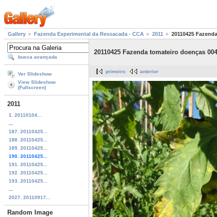
Gallery
Fazenda Experimental da Ressacada - CCA
2011
20110425 Fazenda
20110425 Fazenda tomateiro doenças 004
busca avançada
primeiro
anterior
Ver Slideshow
View Slideshow
(Fullscreen)
2011
1. 20110104...
...
187. 20110425...
188. 20110425...
189. 20110425...
190. 20110425...
191. 20110425...
192. 20110425...
193. 20110425...
...
2027. 20110917...
Random Image