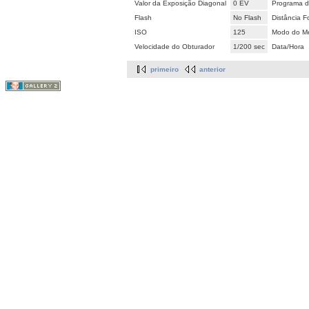
Valor da Exposição Diagonal
0 EV
Programa d
Flash
No Flash
Distância F
ISO
125
Modo do Me
Velocidade do Obturador
1/200 sec
Data/Hora
primeiro
anterior