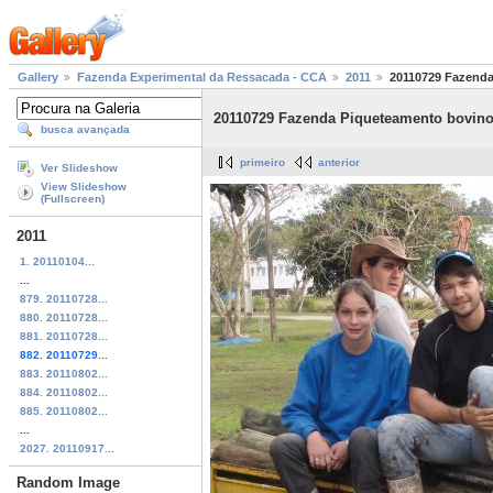
Gallery
Fazenda Experimental da Ressacada - CCA
2011
20110729 Fazenda
20110729 Fazenda Piqueteamento bovino
busca avançada
primeiro
anterior
Ver Slideshow
View Slideshow
(Fullscreen)
2011
1. 20110104...
...
879. 20110728...
880. 20110728...
881. 20110728...
882. 20110729...
883. 20110802...
884. 20110802...
885. 20110802...
...
2027. 20110917...
Random Image