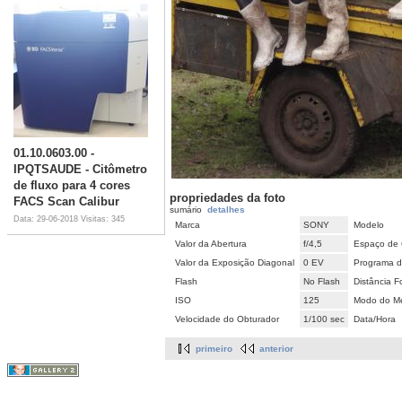
01.10.0603.00 -
IPQTSAUDE - Citômetro
de fluxo para 4 cores
propriedades da foto
FACS Scan Calibur
sumário
detalhes
Data: 29-06-2018
Visitas: 345
Marca
SONY
Modelo
Valor da Abertura
f/4,5
Espaço de 
Valor da Exposição Diagonal
0 EV
Programa d
Flash
No Flash
Distância F
ISO
125
Modo do Me
Velocidade do Obturador
1/100 sec
Data/Hora
primeiro
anterior