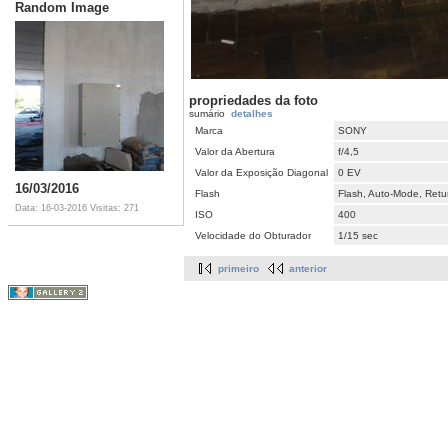
Random Image
propriedades da foto
sumário
detalhes
Marca
SONY
Valor da Abertura
f/4,5
Valor da Exposição Diagonal
0 EV
16/03/2016
Flash
Flash, Auto-Mode, Retur
Data: 16-03-2016
Visitas: 271
ISO
400
Velocidade do Obturador
1/15 sec
primeiro
anterior