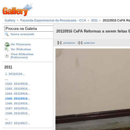
Gallery
Fazenda Experimental da Ressacada - CCA
2011
20110916 CeFA Re
20110916 CeFA Reformas a serem feitas 0
busca avançada
primeiro
anterior
Ver Panorama
Ver Slideshow
View Slideshow
(Fullscreen)
2011
1. 20110104...
...
1342. 20110916...
1343. 20110916...
1344. 20110916...
1345. 20110916...
1346. 20110916...
1347. 20110916...
1348. 20110916...
...
2027. 20110917...