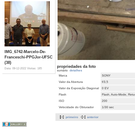
IMG_6742-Marcelo-De-
Franceschi-PPGJor-UFSC
(38)
propriedades da foto
Data: 09-12-2022
Visitas: 185
sumário
detalhes
Marca
SONY
Valor da Abertura
f/3,5
Valor da Exposição Diagonal
0 EV
Flash
Flash, Auto-Mode, Retur
ISO
200
Velocidade do Obturador
1/30 sec
primeiro
anterior