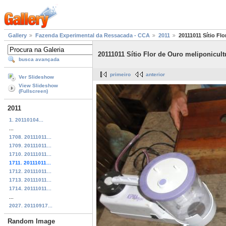
Gallery
Fazenda Experimental da Ressacada - CCA
2011
20111011 Sítio Fl
20111011 Sítio Flor de Ouro meliponicult
busca avançada
primeiro
anterior
Ver Slideshow
View Slideshow
(Fullscreen)
2011
1. 20110104...
...
1708. 20111011...
1709. 20111011...
1710. 20111011...
1711. 20111011...
1712. 20111011...
1713. 20111011...
1714. 20111011...
...
2027. 20110917...
Random Image