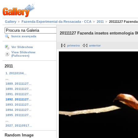
Gallery
Fazenda Experimental da Ressacada - CCA
2011
20111127 Fazenda
20111127 Fazenda insetos entomologia 0
busca avançada
primeiro
anterior
Ver Slideshow
View Slideshow
(Fullscreen)
2011
1. 20110104...
...
1889. 20111127...
1890. 20111127...
1891. 20111127...
1892. 20111127...
1893. 20111127...
1894. 20111127...
1895. 20111127...
...
2027. 20110917...
Random Image