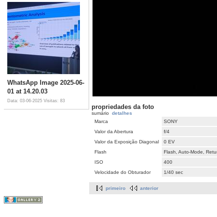
WhatsApp Image 2025-06-
01 at 14.20.03
Data: 03-06-2025
Visitas: 83
propriedades da foto
sumário
detalhes
Marca
SONY
Valor da Abertura
f/4
Valor da Exposição Diagonal
0 EV
Flash
Flash, Auto-Mode, Retur
ISO
400
Velocidade do Obturador
1/40 sec
primeiro
anterior