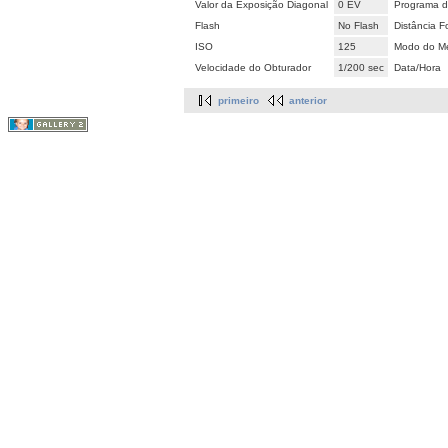
Valor da Exposição Diagonal
0 EV
Programa d
Flash
No Flash
Distância F
ISO
125
Modo do Me
Velocidade do Obturador
1/200 sec
Data/Hora
primeiro
anterior