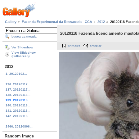
Gallery
Fazenda Experimental da Ressacada - CCA
2012
20120118 Fazenda
20120118 Fazenda licenciamento mastofa
busca avançada
primeiro
anterior
Ver Slideshow
View Slideshow
(Fullscreen)
2012
1. 20120102...
...
136. 20120117...
137. 20120117...
138. 20120118...
139. 20120118...
140. 20120118...
141. 20120118...
142. 20120118...
...
2466. 20120806...
Random Image