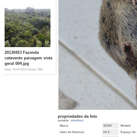
20130423 Fazenda
catavento paisagem vista
geral 004.jpg
Data: 23-04-2013
Visitas: 868
propriedades da foto
sumário
detalhes
Marca
SONY
Modelo
Valor da Abertura
f/4,5
Espaço de 