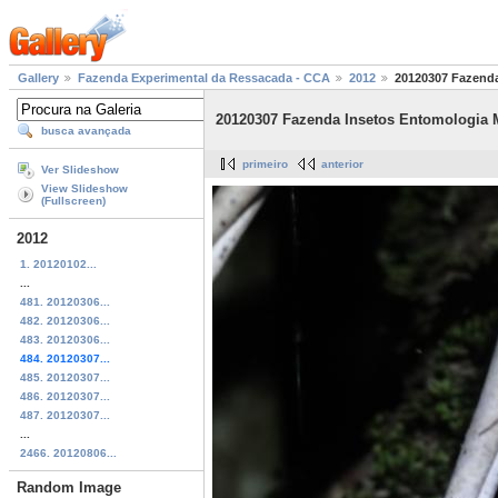
Gallery
Fazenda Experimental da Ressacada - CCA
2012
20120307 Fazenda
20120307 Fazenda Insetos Entomologia 
busca avançada
primeiro
anterior
Ver Slideshow
View Slideshow
(Fullscreen)
2012
1. 20120102...
...
481. 20120306...
482. 20120306...
483. 20120306...
484. 20120307...
485. 20120307...
486. 20120307...
487. 20120307...
...
2466. 20120806...
Random Image