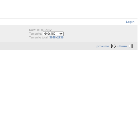
Login
Data: 08-03-2012
Tamanho:
Tamanho total:
3648x2736
próximo
último