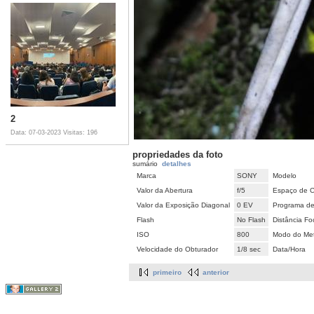
2
Data: 07-03-2023
Visitas: 196
propriedades da foto
sumário
detalhes
Marca
SONY
Modelo
Valor da Abertura
f/5
Espaço de C
Valor da Exposição Diagonal
0 EV
Programa de
Flash
No Flash
Distância Fo
ISO
800
Modo do Met
Velocidade do Obturador
1/8 sec
Data/Hora
primeiro
anterior