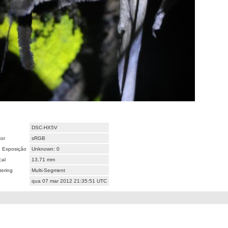
DSC-HX5V
or
sRGB
 Exposição
Unknown: 0
cal
13,71 mm
ering
Multi-Segment
qua 07 mar 2012 21:35:51 UTC