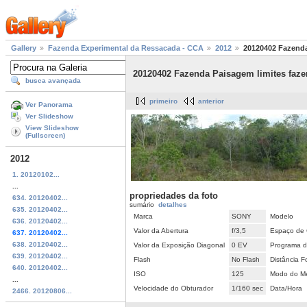
Gallery
Fazenda Experimental da Ressacada - CCA
2012
20120402 Fazenda
20120402 Fazenda Paisagem limites faze
busca avançada
primeiro
anterior
Ver Panorama
Ver Slideshow
View Slideshow
(Fullscreen)
2012
1. 20120102...
...
propriedades da foto
634. 20120402...
sumário
detalhes
635. 20120402...
Marca
SONY
Modelo
636. 20120402...
Valor da Abertura
f/3,5
Espaço de 
637. 20120402...
638. 20120402...
Valor da Exposição Diagonal
0 EV
Programa d
639. 20120402...
Flash
No Flash
Distância F
640. 20120402...
ISO
125
Modo do Me
...
Velocidade do Obturador
1/160 sec
Data/Hora
2466. 20120806...