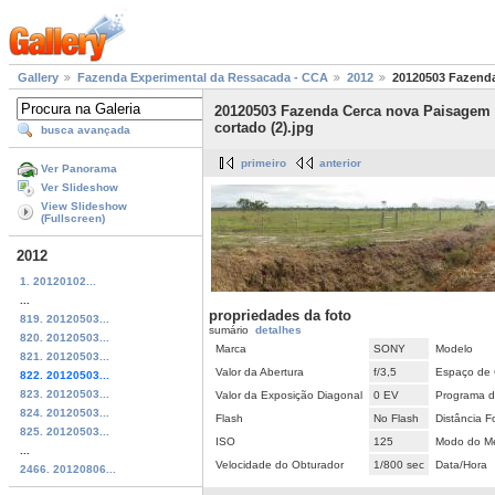
Gallery
Fazenda Experimental da Ressacada - CCA
2012
20120503 Fazenda
20120503 Fazenda Cerca nova Paisagem
cortado (2).jpg
busca avançada
primeiro
anterior
Ver Panorama
Ver Slideshow
View Slideshow
(Fullscreen)
2012
1. 20120102...
...
propriedades da foto
819. 20120503...
sumário
detalhes
820. 20120503...
Marca
SONY
Modelo
821. 20120503...
Valor da Abertura
f/3,5
Espaço de 
822. 20120503...
823. 20120503...
Valor da Exposição Diagonal
0 EV
Programa d
824. 20120503...
Flash
No Flash
Distância F
825. 20120503...
ISO
125
Modo do Me
...
Velocidade do Obturador
1/800 sec
Data/Hora
2466. 20120806...