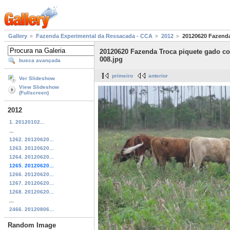
Gallery
Fazenda Experimental da Ressacada - CCA
2012
20120620 Fazenda
20120620 Fazenda Troca piquete gado cor
008.jpg
busca avançada
primeiro
anterior
Ver Slideshow
View Slideshow
(Fullscreen)
2012
1. 20120102...
...
1262. 20120620...
1263. 20120620...
1264. 20120620...
1265. 20120620...
1266. 20120620...
1267. 20120620...
1268. 20120620...
...
2466. 20120806...
Random Image