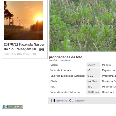
20170711 Fazenda Nascer
do Sol Paisagem 001.jpg
Data: 11-07-2017
Visitas: 583
propriedades da foto
sumário
detalhes
Marca
SONY
Modelo
Valor da Abertura
f/5
Espaço de 
Valor da Exposição Diagonal
0 EV
Programa d
Flash
No Flash
Distância F
ISO
400
Modo do Me
Velocidade do Obturador
1/200 sec
Data/Hora
primeiro
anterior